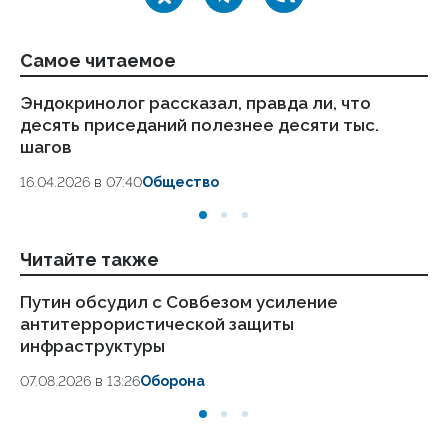
Самое читаемое
Эндокринолог рассказал, правда ли, что
Ка
десять приседаний полезнее десяти тыс.
в
шагов
18.
16.04.2026 в 07:40
Общество
Читайте также
Путин обсудил с Совбезом усиление
Пу
антитеррористической защиты
ре
инфраструктуры
07.
07.08.2026 в 13:26
Оборона