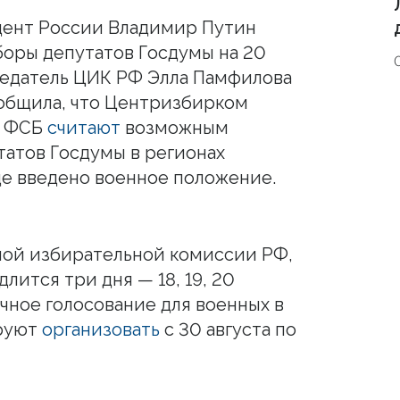
дент России Владимир Путин
боры депутатов Госдумы на 20
седатель ЦИК РФ Элла Памфилова
общила, что Центризбирком
и ФСБ
считают
возможным
атов Госдумы в регионах
де введено военное положение.
ой избирательной комиссии РФ,
лится три дня — 18, 19, 20
чное голосование для военных в
ируют
организовать
с 30 августа по