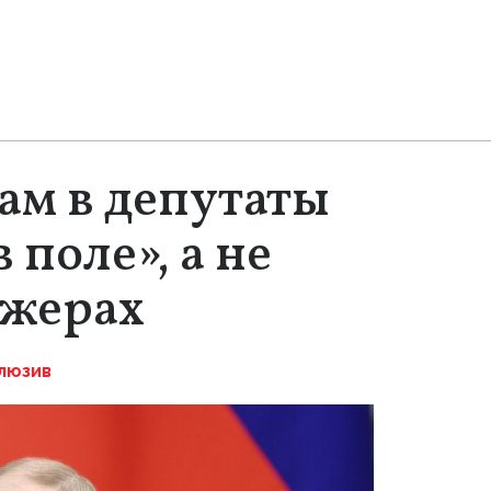
ам в депутаты
 поле», а не
джерах
люзив