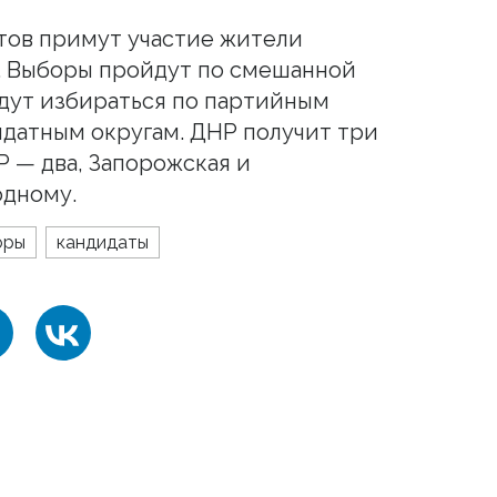
тов примут участие жители
. Выборы пройдут по смешанной
удут избираться по партийным
ндатным округам. ДНР получит три
Р — два, Запорожская и
одному.
оры
кандидаты