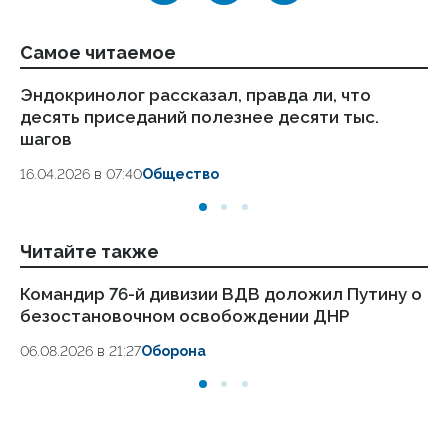
Самое читаемое
Эндокринолог рассказал, правда ли, что
Ка
десять приседаний полезнее десяти тыс.
в
шагов
18.
16.04.2026 в 07:40
Общество
Читайте также
Командир 76-й дивизии ВДВ доложил Путину о
П
безостановочном освобождении ДНР
бе
вы
06.08.2026 в 21:27
Оборона
05.