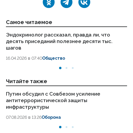
Самое читаемое
Эндокринолог рассказал, правда ли, что
Ка
десять приседаний полезнее десяти тыс.
в
шагов
18.
16.04.2026 в 07:40
Общество
Читайте также
Путин обсудил с Совбезом усиление
Пу
антитеррористической защиты
ре
инфраструктуры
07.
07.08.2026 в 13:26
Оборона