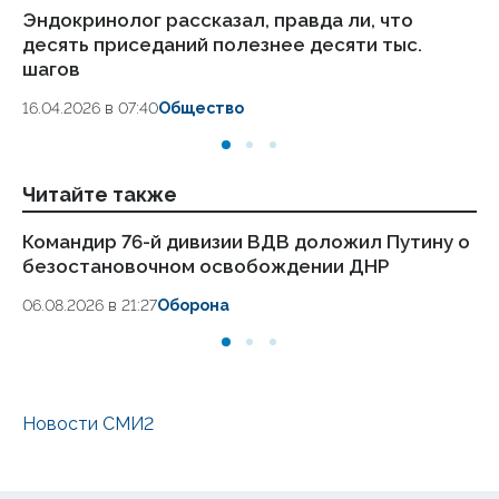
Эндокринолог рассказал, правда ли, что
Ка
десять приседаний полезнее десяти тыс.
в
шагов
18.
16.04.2026 в 07:40
Общество
Читайте также
Командир 76-й дивизии ВДВ доложил Путину о
П
безостановочном освобождении ДНР
бе
вы
06.08.2026 в 21:27
Оборона
05.
Новости СМИ2