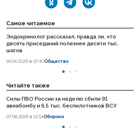
Самое читаемое
Эндокринолог рассказал, правда ли, что
Ка
десять приседаний полезнее десяти тыс.
в
шагов
18.
16.04.2026 в 07:40
Общество
Читайте также
Силы ПВО России за неделю сбили 91
Эк
авиабомбу и 6,5 тыс. беспилотников ВСУ
во
07.08.2026 в 12:54
Оборона
05