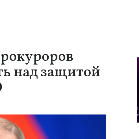
прокуроров
ть над защитой
О