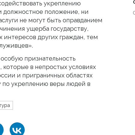
 содействовать укреплению
и должностное положение, ни
аслуги не могут быть оправданием
ичинения ущерба государству,
х интересов других граждан, тем
луживцев».
л особую признательность
 которые в непростых условиях
оссии и приграничных областях
у по укреплению веры людей в
тура