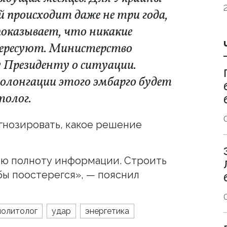
 происходит даже не три года,
я показывает, что никакие
нтересуют. Министерство
Президенту о ситуации.
ролонгации этого эмбарго будет
толог.
огнозировать, какое решение
сю полноту информации. Строить
бы поостерегся», — пояснил
политолог
удар
энергетика