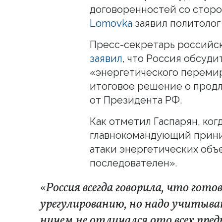
договоренностей со сторо
Lomovka
заявил политолог
Пресс-секретарь российс
заявил
, что Россия обсуд
«энергетического перемир
итоговое решение о прод
от Президента РФ.
Как отметил Гаспарян, ко
главнокомандующий прини
атаки энергетических объ
последователен».
«Россия всегда говорила, что гот
урегулированию, но надо учитыва
ничем не отличался ото всех пре