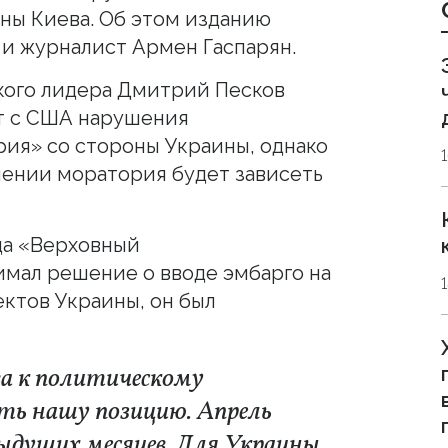
ны Киева. Об этом изданию
 и журналист Армен Гаспарян.
кого лидера Дмитрий Песков
ит с США нарушения
ия» со стороны Украины, однако
лении моратория будет зависеть
гда «Верховный
мал решение о вводе эмбарго на
ектов Украины, он был
ова к политическому
ть нашу позицию. Апрель
дыдущих месяцев. Для Украины