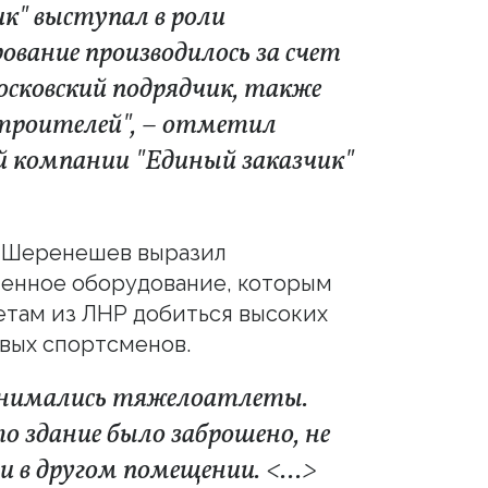
ик" выступал в роли
ование производилось за счет
сковский подрядчик, также
троителей", – отметил
й компании "Единый заказчик"
 Шеренешев выразил
менное оборудование, которым
летам из ЛНР добиться высоких
овых спортсменов.
 занимались тяжелоатлеты.
о здание было заброшено, не
и в другом помещении. <...>