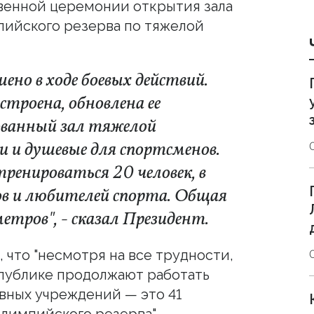
венной церемонии открытия зала
пийского резерва по тяжелой
но в ходе боевых действий.
троена, обновлена ее
ованный зал тяжелой
и и душевые для спортсменов.
тренироваться 20 человек, в
в и любителей спорта. Общая
тров", - сказал Президент.
, что "несмотря на все трудности,
публике продолжают работать
вных учреждений — это 41
олимпийского резерва".