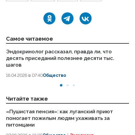
Самое читаемое
Эндокринолог рассказал, правда ли, что
Ка
десять приседаний полезнее десяти тыс.
в
шагов
18.
16.04.2026 в 07:40
Общество
Читайте также
«Пушистая пенсия»: как луганский приют
ВС
помогает пожилым людям ухаживать за
ч
питомцами
06