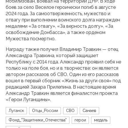
мобилизован, воевал на территории ДНР. В ходе
боев за село Веселое героически погиб в августе
2024 года. За самоотверженность, мужество и
отвагу при выполнении воинского долга награжден
медалями «За отвагу», «За верность долгу», «За
освобождение Донбасса», а также орденом
Мужества посмертно.
Награду также получил Владимир Травкин — отец
Александра Травкина, который защищает
Республику с 2014 года. Александр проявил себя не
только на поле боя, но и в творчестве: он является
автором рассказов об СВО. Один из его рассказов
вошел в первый сборник «Жизнь за други своя» под
редакцией Захара Прилепина. В настоящее время
Александр Травкин является финалистом проекта
«Герои Луганщины».
Луганск
Отцы_России
СВО
Санаев
Фонд_"Защитники_Отечества"
герои
медаль