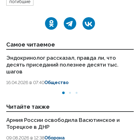
погибшие
Самое читаемое
Эндокринолог рассказал, правда ли, что
Ка
десять приседаний полезнее десяти тыс.
в
шагов
18.
16.04.2026 в 07:40
Общество
Читайте также
Армия России освободила Васютинское и
«П
Торецкое в ДНР
по
п
09.08.2026 в 12:38
Оборона