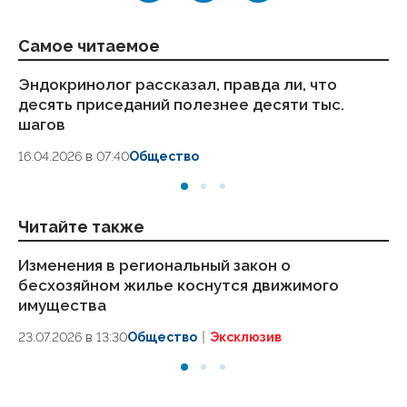
Самое читаемое
Эндокринолог рассказал, правда ли, что
Ка
десять приседаний полезнее десяти тыс.
в
шагов
18.
16.04.2026 в 07:40
Общество
Читайте также
Изменения в региональный закон о
Ми
бесхозяйном жилье коснутся движимого
пе
имущества
го
23.07.2026 в 13:30
Общество
Эксклюзив
17.