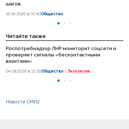
шагов
18.
16.04.2026 в 07:40
Общество
Читайте также
Роспотребнадзор ЛНР мониторит соцсети и
Вр
проверяет сигналы «бесконтактными
бу
визитами»
Р
04.08.2026 в 12:30
Общество
Эксклюзив
01.
Новости СМИ2