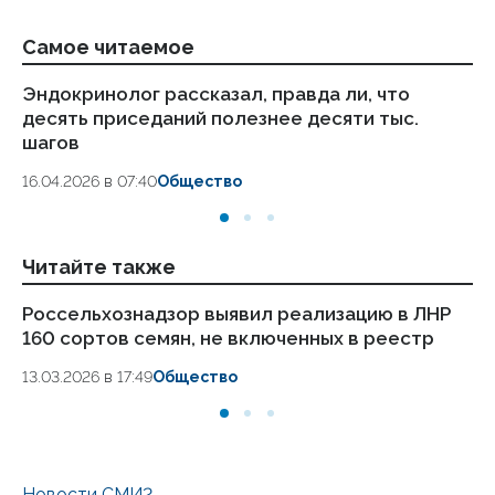
Самое читаемое
Эндокринолог рассказал, правда ли, что
Ка
десять приседаний полезнее десяти тыс.
в
шагов
18.
16.04.2026 в 07:40
Общество
Читайте также
Россельхознадзор выявил реализацию в ЛНР
Пя
160 сортов семян, не включенных в реестр
сб
13.03.2026 в 17:49
Общество
15.
Новости СМИ2