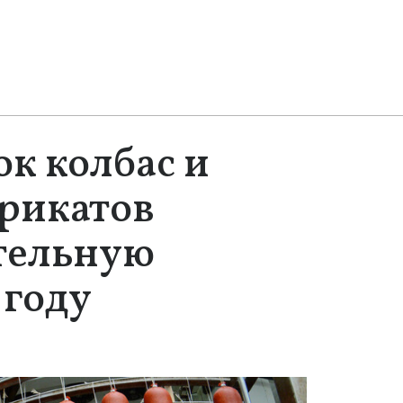
к колбас и
рикатов
тельную
 году