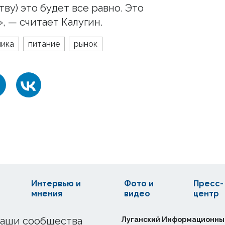
ву) это будет все равно. Это
, — считает Калугин.
мика
питание
рынок
Интервью и
Фото и
Пресс-
мнения
видео
центр
аши сообщества
Луганский Информационны