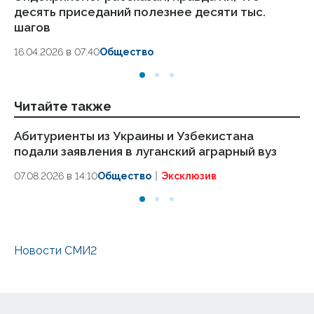
десять приседаний полезнее десяти тыс.
в
шагов
18.
16.04.2026 в 07:40
Общество
Читайте также
Абитуриенты из Украины и Узбекистана
Аг
подали заявления в луганский аграрный вуз
ст
в 
07.08.2026 в 14:10
Общество
Эксклюзив
07
Новости СМИ2