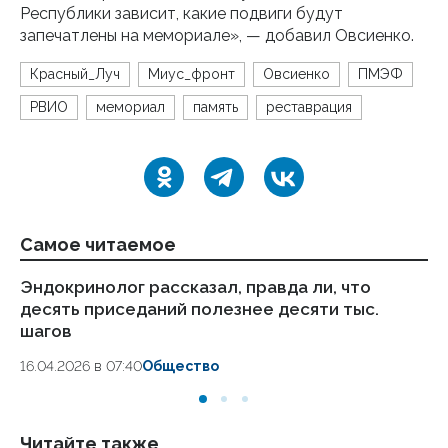
Республики зависит, какие подвиги будут
запечатлены на мемориале», — добавил Овсиенко.
Красный_Луч
Миус_фронт
Овсиенко
ПМЭФ
РВИО
мемориал
память
реставрация
Самое читаемое
Эндокринолог рассказал, правда ли, что
Ка
десять приседаний полезнее десяти тыс.
в
шагов
18.
16.04.2026 в 07:40
Общество
Читайте также