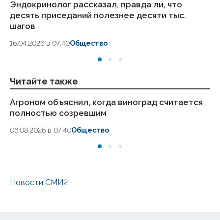
Эндокринолог рассказал, правда ли, что
Ка
десять приседаний полезнее десяти тыс.
в
шагов
18.
16.04.2026 в 07:40
Общество
Читайте также
Агроном объяснил, когда виноград считается
Вр
полностью созревшим
ин
06.08.2026 в 07:40
Общество
05
Новости СМИ2