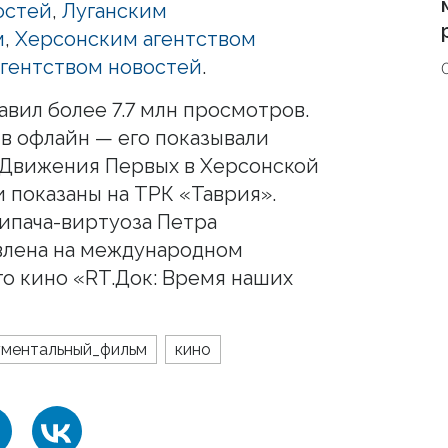
остей
,
Луганским
м
,
Херсонским агентством
гентством новостей
.
вил более 7.7 млн просмотров.
 в офлайн — его показывали
 Движения Первых в Херсонской
 показаны на ТРК «Таврия».
рипача-виртуоза Петра
влена на международном
о кино «RT.Док: Время наших
ументальный_фильм
кино