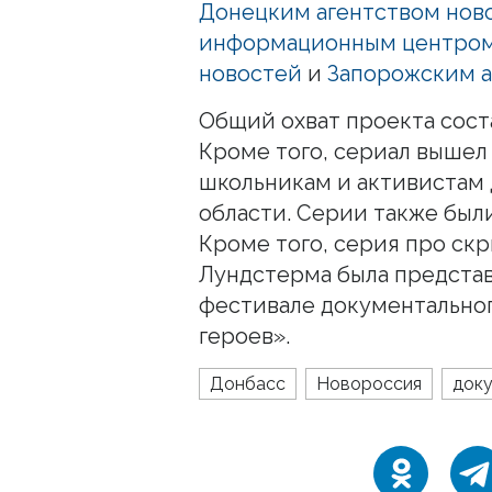
Донецким агентством нов
информационным центро
новостей
и
Запорожским а
Общий охват проекта соста
Кроме того, сериал вышел
школьникам и активистам
области. Серии также были
Кроме того, серия про ск
Лундстерма была предста
фестивале документальног
героев».
Донбасс
Новороссия
док