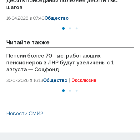
десять приседаний полезнее десяти тыс.
в
шагов
18.
16.04.2026 в 07:40
Общество
Читайте также
Пенсии более 70 тыс. работающих
Бу
пенсионеров в ЛНР будут увеличены с 1
по
августа — Соцфонд
30
30.07.2026 в 16:13
Общество
Эксклюзив
Новости СМИ2