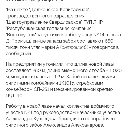
"На шахте "Должанская-Капитальная"
производственного подразделения
"Шахтоуправление Свердловское" ГУП ЛНР
"Республиканская топливная компания
"Востокуголь" запустили в работу лаву № 14 пласта
l3. Промышленные запасы забоя составляют 650
тысяч тонн угля марки А (
антрацит
)", - говорится в
сообщении.
На предприятии уточнили, что длина новой лавы
составляет 250 м, длина выемочного столба – 1 020
м, мощность пласта – 1,2 м. Забой оснащен двумя
очистными комбайнами 1К101У, скребковым
конвейером СП-251 и механизированной крепью
1КД-90Т.
Работу в новой лаве начал коллектив добычного
участка № 1 под руководством начальника участка
Александра Кузнецова, бригадира горнорабочего
очистного забоя Александра Александрова.