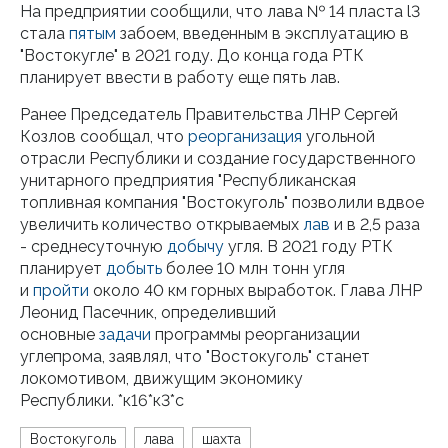
На предприятии сообщили, что лава № 14 пласта l3
стала
пятым
забоем, введенным в эксплуатацию в
"Востокугле" в 2021 году. До конца года РТК
планирует ввести в работу еще пять лав.
Ранее Председатель Правительства ЛНР Сергей
Козлов сообщал, что
реорганизация
угольной
отрасли Республики и создание государственного
унитарного предприятия "Республиканская
топливная компания "Востокуголь" позволили вдвое
увеличить количество открываемых
лав
и в 2,5 раза
- среднесуточную
добычу
угля. В 2021 году РТК
планирует
добыть
более 10 млн тонн угля
и
пройти
около 40 км горных выработок. Глава ЛНР
Леонид Пасечник, определивший
основные
задачи
программы реорганизации
углепрома, заявлял, что "Востокуголь" станет
локомотивом, движущим экономику
Республики. *к16*к3*с
Востокуголь
лава
шахта