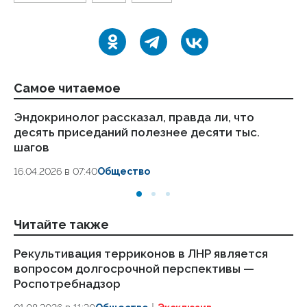
Самое читаемое
Эндокринолог рассказал, правда ли, что
Ка
десять приседаний полезнее десяти тыс.
в
шагов
18.
16.04.2026 в 07:40
Общество
Читайте также
Рекультивация терриконов в ЛНР является
Ин
вопросом долгосрочной перспективы —
пр
Роспотребнадзор
по