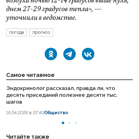
воздуха ночью 12-14 градусов выше нуля,
днем 27-29 градусов тепла», —
уточнили в ведомстве.
погода
прогноз
Самое читаемое
Эндокринолог рассказал, правда ли, что
Ка
десять приседаний полезнее десяти тыс.
в
шагов
18.
16.04.2026 в 07:40
Общество
Читайте также