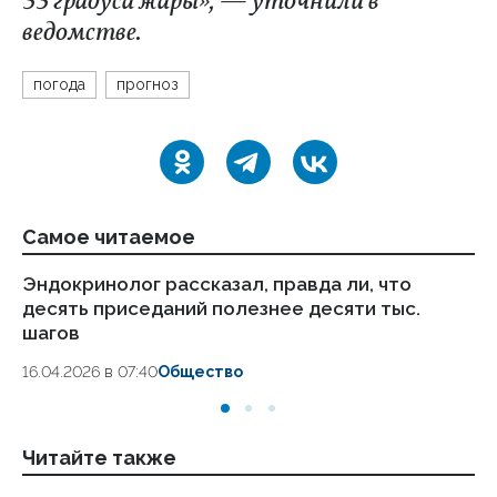
33 градуса жары», — уточнили в
ведомстве.
погода
прогноз
Самое читаемое
Эндокринолог рассказал, правда ли, что
Ка
десять приседаний полезнее десяти тыс.
в
шагов
18.
16.04.2026 в 07:40
Общество
Читайте также