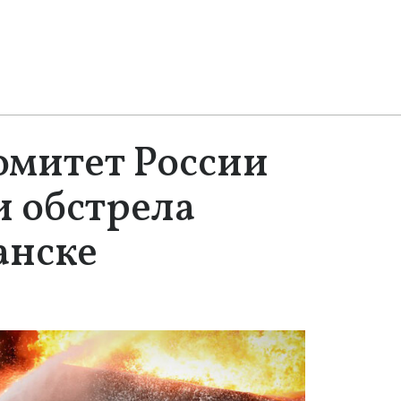
омитет России
и обстрела
анске