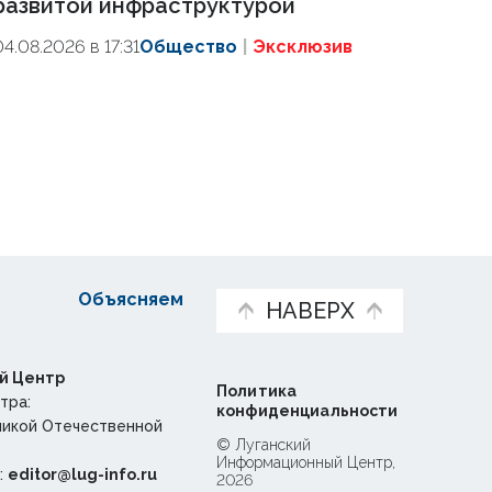
развитой инфраструктурой
04.08.2026 в 17:31
Общество
Эксклюзив
Объясняем
НАВЕРХ
й Центр
Политика
тра:
конфиденциальности
ликой Отечественной
© Луганский
Информационный Центр,
:
editor@lug-info.ru
2026