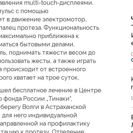
вления multi-touch-дисплеями.
ульс с помощью
т в движение электромотор,
палец протеза. Функциональность
максимально приближена к
маться бытовыми делами,
ль, поднимать тяжести весом до
ользовать жесты, а также играть
за происходит от встроенного
ого хватает на трое суток.
шел бесплатное лечение в Центре
 фонда России „Тинаки“,
берегу Волги в Астраханской
й для него индивидуальной
направленной на профилактику
тацию к протезу. Отделение