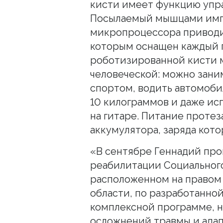
кисти имеет функцию упра
Посылаемый мышцами имп
микропроцессора приводи
которым оснащен каждый 
роботизированной кисти 
человеческой: можно зани
спортом, водить автомоби
10 килограммов и даже исп
на гитаре. Питание проте
аккумулятора, заряда котор
«В сентябре Геннадий про
реабилитации Социального
расположенном на правом 
области, по разработанно
комплексной программе, 
осложнений травмы и адап