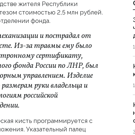
одстве жителя Республики
езом стоимостью 2,5 млн рублей.
отделении фонда.
механизации и пострадал от
есте. Из-за травмы ему было
ектронному сертификату,
го фонда России по ЛНР, был
сорным управлением. Изделие
 размерам руки владельца и
логиям российской
дении.
еская кисть программируется с
ожения. Указательный палец