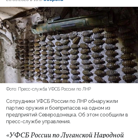
Фото: Пресс-служба УФСБ России по ЛНР
Сотрудники УФСБ России по ЛНР обнаружили
партию оружия и боеприпасов на одном из
предприятий Северодонецка. Об этом сообщили в
пресс-службе управления.
«УФСБ России по Луганской Народной