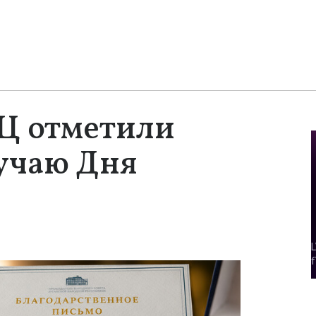
Ц отметили
учаю Дня