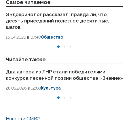
Самое читаемое
Эндокринолог рассказал, правда ли, что
Ка
десять приседаний полезнее десяти тыс.
в
шагов
18.
16.04.2026 в 07:40
Общество
Читайте также
Два автора из ЛНР стали победителями
Пи
конкурса песенной поэзии общества «Знание»
ш
28.05.2026 в 12:08
Культура
25
Новости СМИ2