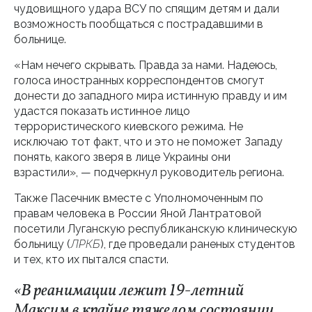
чудовищного удара ВСУ по спящим детям и дали
возможность пообщаться с пострадавшими в
больнице.
«Нам нечего скрывать. Правда за нами. Надеюсь,
голоса иностранных корреспондентов смогут
донести до западного мира истинную правду и им
удастся показать истинное лицо
террористического киевского режима. Не
исключаю тот факт, что и это не поможет Западу
понять, какого зверя в лице Украины они
взрастили», — подчеркнул руководитель региона.
Также Пасечник вместе с Уполномоченным по
правам человека в России Яной Лантратовой
посетили Луганскую республиканскую клиническую
больницу (
ЛРКБ
), где проведали раненых студентов
и тех, кто их пытался спасти.
«В реанимации лежит 19-летний
Максим в крайне тяжелом состоянии.