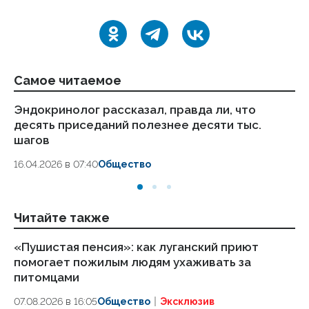
Самое читаемое
Эндокринолог рассказал, правда ли, что
Ка
десять приседаний полезнее десяти тыс.
в
шагов
18.
16.04.2026 в 07:40
Общество
Читайте также
«Пушистая пенсия»: как луганский приют
ВС
помогает пожилым людям ухаживать за
ч
питомцами
06
07.08.2026 в 16:05
Общество
Эксклюзив