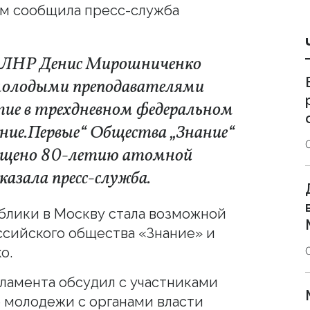
ом сообщила пресс-служба
а ЛНР Денис Мирошниченко
 молодыми преподавателями
тие в трехдневном федеральном
ние.Первые“ Общества „Знание“
вящено 80-летию атомной
азала пресс-служба.
блики в Москву стала возможной
ссийского общества «Знание» и
о.
рламента обсудил с участниками
 молодежи с органами власти