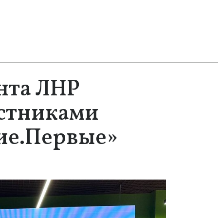
нта ЛНР
астниками
ие.Первые»