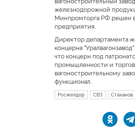
вагоностроительный заво
железнодорожной продукц
Минпромторга РФ решен во
предприятия.
Директор департамента ж
концерна "Уралвагонзавод
что концерн под патрона
промышленности и торго
вагоностроительному заво
функционал.
Росжелдор
СВЗ
Стаханов