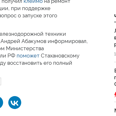
д получил
клеймо
на ремонт
ии, при поддержке
прос о запуске этого
елезнодорожной техники
" Андрей Абакумов информировал,
том Министерства
вли РФ
поможет
Стахановскому
ду восстановить его полный