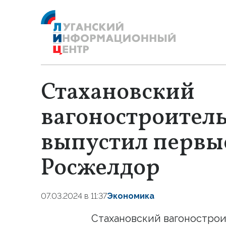
Стахановский
вагоностроител
выпустил первые
Росжелдор
07.03.2024 в 11:37
Экономика
Стахановский вагонострои