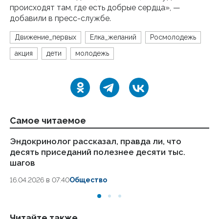
происходят там, где есть добрые сердца», —
добавили в пресс-службе.
Движение_первых
Елка_желаний
Росмолодежь
акция
дети
молодежь
Самое читаемое
Эндокринолог рассказал, правда ли, что
Ка
десять приседаний полезнее десяти тыс.
в
шагов
18.
16.04.2026 в 07:40
Общество
Читайте также