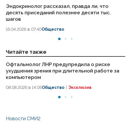
Эндокринолог рассказал, правда ли, что
Ка
десять приседаний полезнее десяти тыс.
в
шагов
18.
16.04.2026 в 07:40
Общество
Читайте также
Офтальмолог ЛНР предупредила о риске
С 
ухудшения зрения при длительной работе за
ре
компьютером
08
08.08.2026 в 14:05
Общество
Эксклюзив
Новости СМИ2