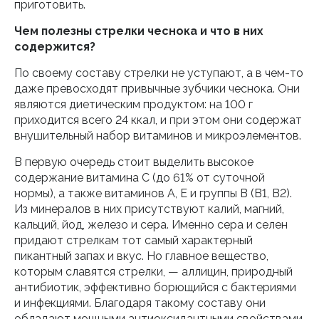
приготовить.
Чем полезны стрелки чеснока и что в них
содержится?
По своему составу стрелки не уступают, а в чем-то
даже превосходят привычные зубчики чеснока. Они
являются диетическим продуктом: на 100 г
приходится всего 24 ккал, и при этом они содержат
внушительный набор витаминов и микроэлементов.
В первую очередь стоит выделить высокое
содержание витамина С (до 61% от суточной
нормы), а также витаминов А, Е и группы В (В1, В2).
Из минералов в них присутствуют калий, магний,
кальций, йод, железо и сера. Именно сера и селен
придают стрелкам тот самый характерный
пикантный запах и вкус. Но главное вещество,
которым славятся стрелки, — аллицин, природный
антибиотик, эффективно борющийся с бактериями
и инфекциями. Благодаря такому составу они
обладают мощными антиоксидантными свойствами,