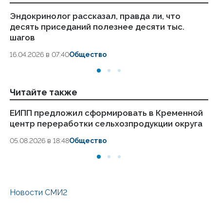
Эндокринолог рассказал, правда ли, что
Ка
десять приседаний полезнее десяти тыс.
в
шагов
18.
16.04.2026 в 07:40
Общество
Читайте также
ЕИПП предложил сформировать в Кременной
Но
центр переработки сельхозпродукции округа
Лу
и
05.08.2026 в 18:48
Общество
04.
Новости СМИ2