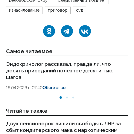
Беловодский_округ
Следственный_комитет
изнасилование
приговор
суд
Самое читаемое
Эндокринолог рассказал, правда ли, что
Ка
десять приседаний полезнее десяти тыс.
в
шагов
18.
16.04.2026 в 07:40
Общество
Читайте также
Двух пенсионерок лишили свободы в ЛНР за
Жи
сбыт кондитерского мака с наркотическим
уч