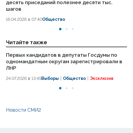
десять приседаний полезнее десяти тыс.
в
шагов
18.
16.04.2026 в 07:40
Общество
Читайте также
Первых кандидатов в депутаты Госдумы по
Ка
одномандатным округам зарегистрировали в
до
ЛНР
о
24.07.2026 в 13:49
Выборы
Общество
Эксклюзив
10.
Новости СМИ2