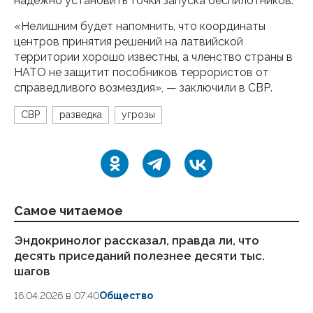
надежно установить точки запуска беспилотников.
«Нелишним будет напомнить, что координаты
центров принятия решений на латвийской
территории хорошо известны, а членство страны в
НАТО не защитит пособников террористов от
справедливого возмездия», — заключили в СВР.
СВР
разведка
угрозы
Самое читаемое
Эндокринолог рассказал, правда ли, что
Ка
десять приседаний полезнее десяти тыс.
в
шагов
18.
16.04.2026 в 07:40
Общество