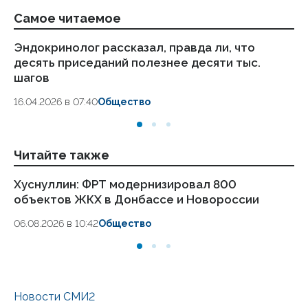
Самое читаемое
Эндокринолог рассказал, правда ли, что
Ка
десять приседаний полезнее десяти тыс.
в
шагов
18.
16.04.2026 в 07:40
Общество
Читайте также
Хуснуллин: ФРТ модернизировал 800
Ка
объектов ЖКХ в Донбассе и Новороссии
Лу
Х
06.08.2026 в 10:42
Общество
29.
Новости СМИ2