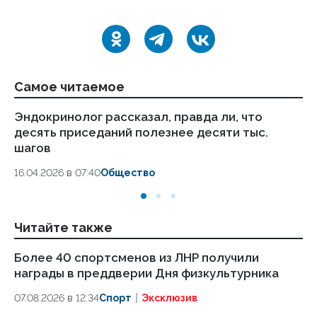
Самое читаемое
Эндокринолог рассказал, правда ли, что
Ка
десять приседаний полезнее десяти тыс.
в
шагов
18.
16.04.2026 в 07:40
Общество
Читайте также
Более 40 спортсменов из ЛНР получили
Бо
награды в преддверии Дня физкультурника
от
07.08.2026 в 12:34
Спорт
Эксклюзив
02