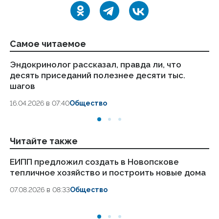
Самое читаемое
Эндокринолог рассказал, правда ли, что
Ка
десять приседаний полезнее десяти тыс.
в
шагов
18.
16.04.2026 в 07:40
Общество
Читайте также
ЕИПП предложил создать в Новопскове
Э
тепличное хозяйство и построить новые дома
пр
07.08.2026 в 08:33
Общество
06