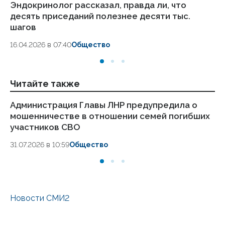
Эндокринолог рассказал, правда ли, что
Ка
десять приседаний полезнее десяти тыс.
в
шагов
18.
16.04.2026 в 07:40
Общество
Читайте также
Администрация Главы ЛНР предупредила о
Жи
мошенничестве в отношении семей погибших
на
участников СВО
27.
31.07.2026 в 10:59
Общество
Новости СМИ2