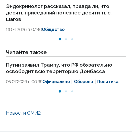
Эндокринолог рассказал, правда ли, что
Ка
десять приседаний полезнее десяти тыс.
в
шагов
18.
16.04.2026 в 07:40
Общество
Читайте также
Путин заявил Трампу, что РФ обязательно
Ра
освободит всю территорию Донбасса
гл
05.07.2026 в 00:39
Официально
Оборона
Политика
05
Новости СМИ2