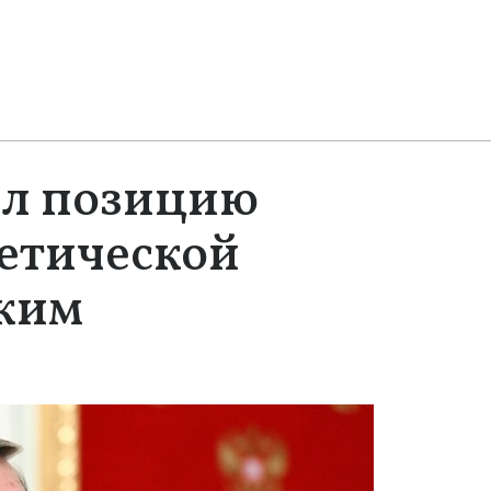
ил позицию
етической
ским