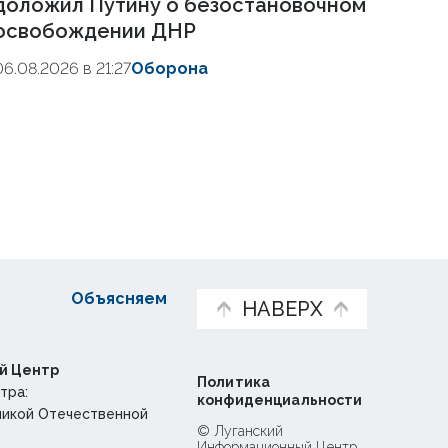
доложил Путину о безостановочном
освобождении ДНР
06.08.2026 в 21:27
Оборона
Объясняем
НАВЕРХ
й Центр
Политика
тра:
конфиденциальности
ликой Отечественной
© Луганский
Информационный Центр,