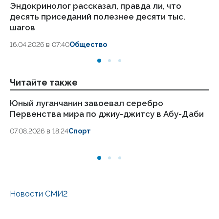
Эндокринолог рассказал, правда ли, что
Ка
десять приседаний полезнее десяти тыс.
в
шагов
18.
16.04.2026 в 07:40
Общество
Читайте также
Юный луганчанин завоевал серебро
Сп
Первенства мира по джиу-джитсу в Абу-Даби
п
07.08.2026 в 18:24
Спорт
07
Новости СМИ2