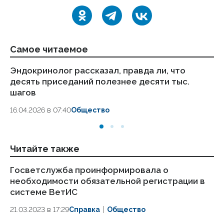
Самое читаемое
Эндокринолог рассказал, правда ли, что
Ка
десять приседаний полезнее десяти тыс.
в
шагов
18.
16.04.2026 в 07:40
Общество
Читайте также
Госветслужба проинформировала о
ГС
необходимости обязательной регистрации в
за
системе ВетИС
си
21.03.2023 в 17:29
Справка
Общество
01.