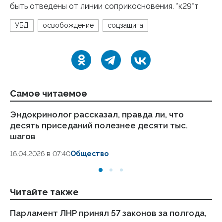
быть отведены от линии соприкосновения. *к29*т
УБД
освобождение
соцзащита
Самое читаемое
Эндокринолог рассказал, правда ли, что
Ка
десять приседаний полезнее десяти тыс.
в
шагов
18.
16.04.2026 в 07:40
Общество
Читайте также
Парламент ЛНР принял 57 законов за полгода,
Пу