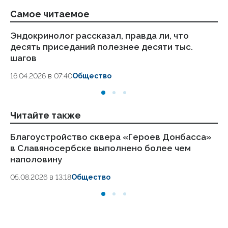
Самое читаемое
Эндокринолог рассказал, правда ли, что
Ка
десять приседаний полезнее десяти тыс.
в
шагов
18.
16.04.2026 в 07:40
Общество
Читайте также
Благоустройство сквера «Героев Донбасса»
Ле
в Славяносербске выполнено более чем
об
наполовину
02.
05.08.2026 в 13:18
Общество