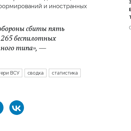
формирований и иностранных
обороны сбиты пять
 265 беспилотных
ного типа», —
тери ВСУ
сводка
статистика