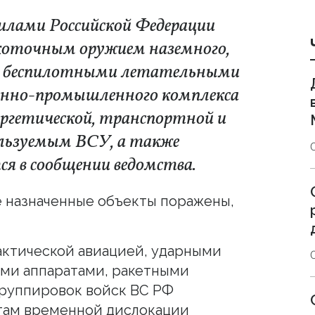
илами Российской Федерации
окоточным оружием наземного,
ми беспилотными летательными
енно-промышленного комплекса
ргетической, транспортной и
льзуемым ВСУ, а также
я в сообщении ведомства.
се назначенные объекты поражены,
актической авиацией, ударными
ми аппаратами, ракетными
группировок войск ВС РФ
там временной дислокации