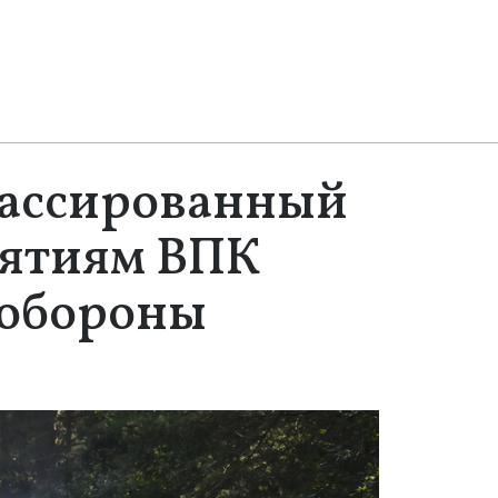
массированный
иятиям ВПК
обороны