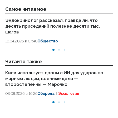
Самое читаемое
Эндокринолог рассказал, правда ли, что
Ка
десять приседаний полезнее десяти тыс.
в
шагов
18.
16.04.2026 в 07:40
Общество
Читайте также
Киев использует дроны с ИИ для ударов по
По
мирным людям, военные цели —
в
второстепенны — Марочко
М
03.08.2026 в 16:26
Оборона
Эксклюзив
17.